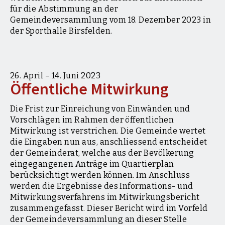
für die Abstimmung an der
Gemeindeversammlung vom 18. Dezember 2023 in
der Sporthalle Birsfelden.
Öffentliche Grünanlage am Birsstegweg
Stand April 2023, © Christ & Gantenbein, Basel
26. April – 14. Juni 2023
| Visualisierung: nightnurse, Zürich
Öffentliche Mitwirkung
Download Image
Die Frist zur Einreichung von Einwänden und
Vorschlägen im Rahmen der öffentlichen
Mitwirkung ist verstrichen. Die Gemeinde wertet
die Eingaben nun aus, anschliessend entscheidet
der Gemeinderat, welche aus der Bevölkerung
eingegangenen Anträge im Quartierplan
berücksichtigt werden können. Im Anschluss
werden die Ergebnisse des Informations- und
Mitwirkungsverfahrens im Mitwirkungsbericht
zusammengefasst. Dieser Bericht wird im Vorfeld
der Gemeindeversammlung an dieser Stelle