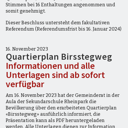
Stimmen bei 16 Enthaltungen angenommen und
somit genehmigt.
Dieser Beschluss untersteht dem fakultativen
Referendum (Referendumsfrist bis 16. Januar 2024)
Blick von Basel über die Birs
16. November 2023
Quartierplan Birsstegweg
Stand April 2023, © Christ & Gantenbein, Basel
| Visualisierung: nightnurse, Zürich
Informationen und alle
Download Image
Unterlagen sind ab sofort
verfügbar
Am 16. November 2023 hat der Gemeinderat in der
Aula der Sekundarschule Rheinpark die
Bevölkerung über den erarbeiteten Quartierplan
«Birsstegweg» ausführlich informiert, die
Präsentation kann als PDF heruntergeladen
werden. Alle Unterlagen dienen zur Information