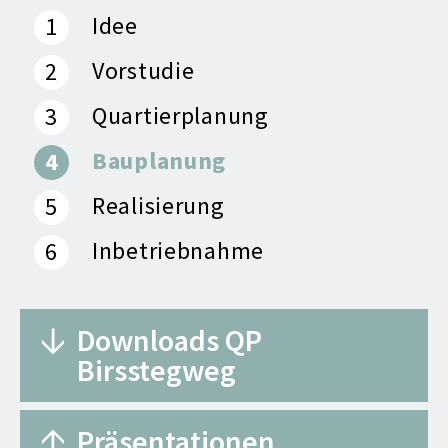
Idee
Vorstudie
Quartierplanung
Bauplanung
Realisierung
Inbetriebnahme
Downloads QP
Birsstegweg
Präsentationen
Rechtskräftige Dokumente