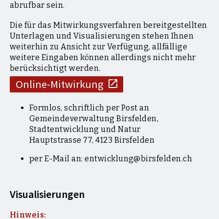
abrufbar sein.
Die für das Mitwirkungsverfahren bereitgestellten
Unterlagen und Visualisierungen stehen Ihnen
weiterhin zu Ansicht zur Verfügung, allfällige
weitere Eingaben können allerdings nicht mehr
berücksichtigt werden.
Online-Mitwirkung
Blick von der Hardstrasse in Richtung Westen
Stand April 2023, © Christ & Gantenbein, Basel
Formlos, schriftlich per Post an
| Visualisierung: nightnurse, Zürich
Gemeindeverwaltung Birsfelden,
Stadtentwicklung und Natur
Download Image
Hauptstrasse 77, 4123 Birsfelden
Stand April 2023, alle Visualisierungen:
per E-Mail an: entwicklung@birsfelden.ch
© Christ & Gantenbein, Basel | Visualisierungen:
nightnurse, Zürich
Visualisierungen
Hinweis: