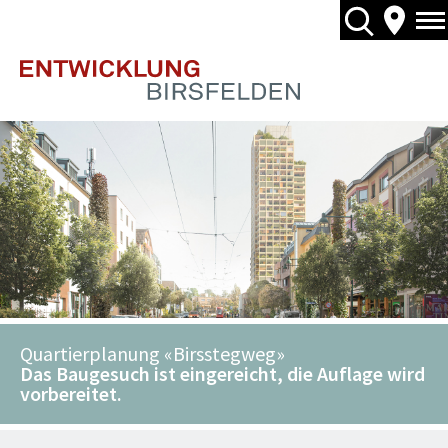
Quartierplanung «Birsstegweg»
Das Baugesuch ist eingereicht, die Auflage wird
vorbereitet.